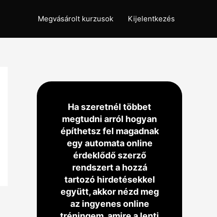
Megvásárolt kurzusok
Kijelentkezés
Ha szeretnél többet
megtudni arról hogyan
építhetsz fel magadnak
egy automata online
érdeklődő szerző
rendszert a hozzá
tartozó hirdetésekkel
együtt, akkor nézd meg
az ingyenes online
tréningem, amire a lenti