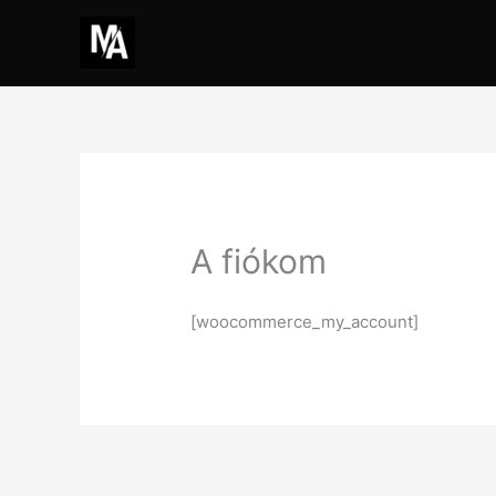
Skip
to
content
A fiókom
[woocommerce_my_account]