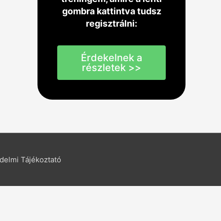
gombra kattintva tudsz
regisztrálni:
Érdekelnek a
részletek >>
delmi Tájékoztató