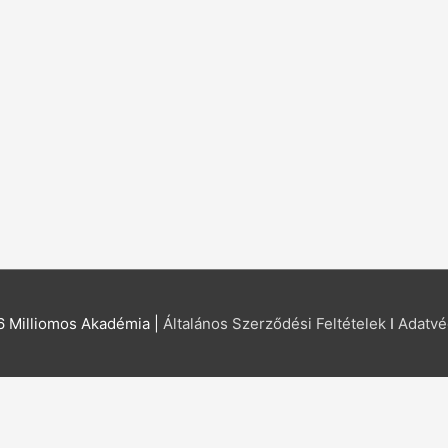
26
Milliomos Akadémia
|
Általános Szerződési Feltételek
I
Adatvé