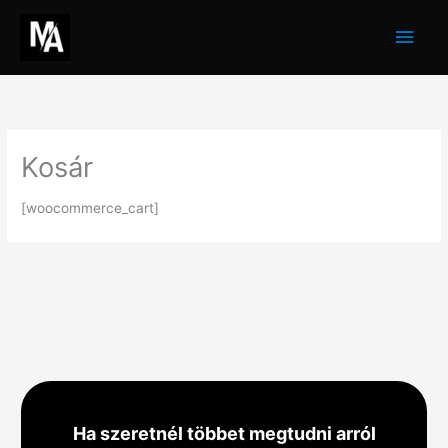
Skip
Main
to
Men
content
Kosár
[woocommerce_cart]
Ha szeretnél többet megtudni arról