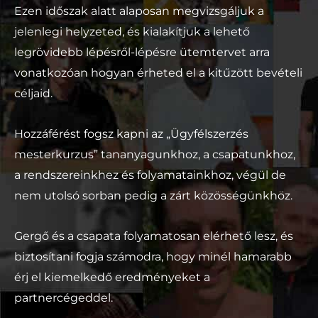
Ezen időszak alatt alaposan megvizsgáljuk a
jelenlegi helyzeted, és kialakítjuk a lehető
legrövidebb lépésről-lépésre ütemtervet arra
vonatkozóan hogyan érheted el a kitűzött bevételi
céljaid.
Hozzáférést fogsz kapni az „Ügyfélszerzés
mesterkurzus” tananyagunkhoz, a csapatunkhoz,
a rendszereinkhez és folyamatainkhoz, végül de
nem utolsó sorban pedig a zárt közösségünkhöz.
Gergő és a csapata folyamatosan elérhető lesz, és
biztosítani fogja számodra, hogy minél hamarabb
érj el kiemelkedő eredményeket a
partnercégeddel.