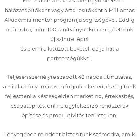
Érd el akár a havi 7 számjegyű bevételt
hálózatépítőként vagy értékesítőként a Milliomos
Akadémia mentor programja segítségével. Eddig
már több, mint 100 tanítványunknak segítettünk
új szintre lépni
és elérni a kitűzött bevételi céljaikat a
partnercégükkel.
Teljesen személyre szabott 42 napos útmutatás,
ami alatt folyamatosan fogjuk a kezed, és segítünk
fejleszteni a készségeiden marketing, értékesítés,
csapatépítés, online ügyfélszerző rendszerek
építése és produktivitás területeken.
Lényegében mindent biztosítunk számodra, amik