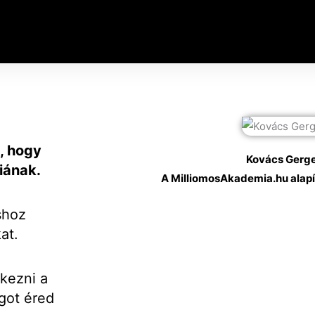
, hogy
Kovács Gerge
iának.
A MilliomosAkademia.hu alapí
shoz
kat.
tkezni a
agot éred