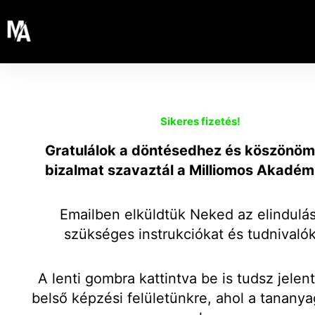
Sikeres fizetés!
Gratulálok a döntésedhez és köszönöm
bizalmat szavaztál a Milliomos Akadém
Emailben elküldtük Neked az elindulá
szükséges instrukciókat és tudnivaló
A lenti gombra kattintva be is tudsz jelen
belső képzési felületünkre, ahol a tanany