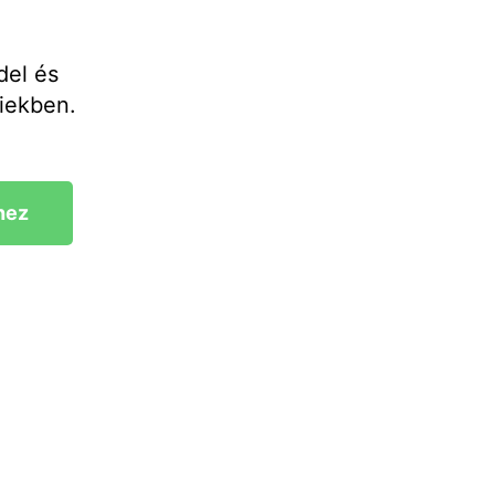
del és
iekben.
hez