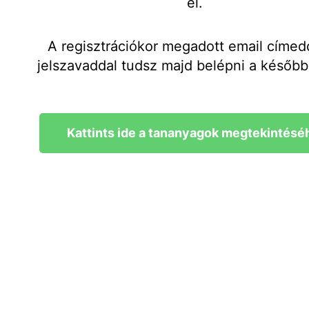
el.
A regisztrációkor megadott email címed
jelszavaddal tudsz majd belépni a később
Kattints ide a tananyagok megtekintésé